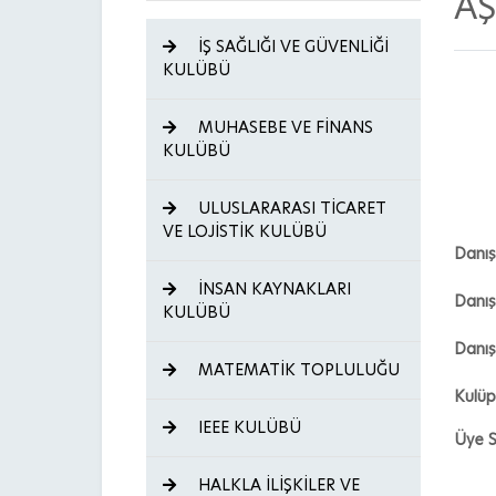
AŞ
İŞ SAĞLIĞI VE GÜVENLİĞİ
KULÜBÜ
MUHASEBE VE FİNANS
KULÜBÜ
ULUSLARARASI TİCARET
VE LOJİSTİK KULÜBÜ
Danı
İNSAN KAYNAKLARI
Danı
KULÜBÜ
Danış
MATEMATİK TOPLULUĞU
Kulüp
IEEE KULÜBÜ
Üye S
HALKLA İLİŞKİLER VE