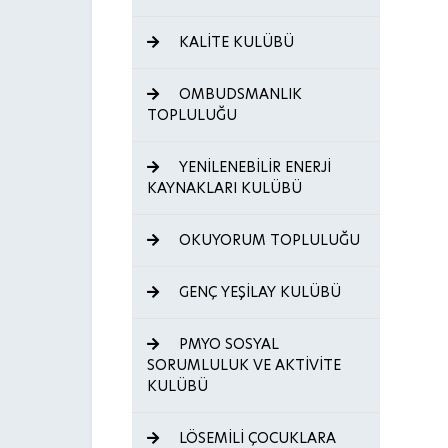
KALİTE KULÜBÜ
OMBUDSMANLIK
TOPLULUĞU
YENİLENEBİLİR ENERJİ
KAYNAKLARI KULÜBÜ
OKUYORUM TOPLULUĞU
GENÇ YEŞİLAY KULÜBÜ
PMYO SOSYAL
SORUMLULUK VE AKTİVİTE
KULÜBÜ
LÖSEMİLİ ÇOCUKLARA