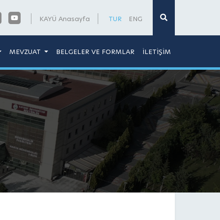
×
KAYÜ Anasayfa
TUR
ENG
MEVZUAT
BELGELER VE FORMLAR
İLETİŞİM