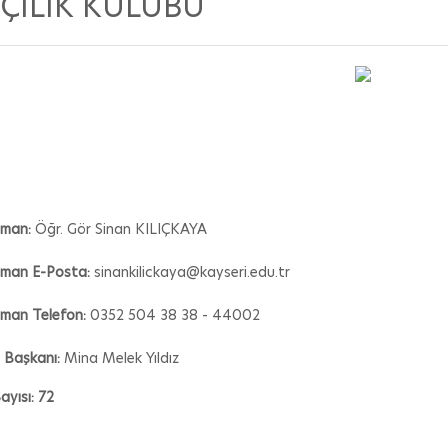
ÇILIK KULÜBÜ
şman:
Öğr. Gör Sinan KILIÇKAYA
şman E-Posta:
sinankilickaya@kayseri.edu.tr
man Telefon:
0352 504 38 38 - 44002
 Başkanı:
Mina Melek Yıldız
ayısı: 72