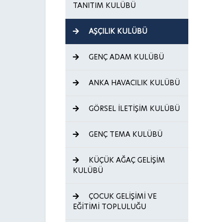
TANITIM KULÜBÜ
AŞÇILIK KULÜBÜ
GENÇ ADAM KULÜBÜ
ANKA HAVACILIK KULÜBÜ
GÖRSEL İLETİŞİM KULÜBÜ
GENÇ TEMA KULÜBÜ
KÜÇÜK AĞAÇ GELİŞİM
KULÜBÜ
ÇOCUK GELİŞİMİ VE
EĞİTİMİ TOPLULUĞU