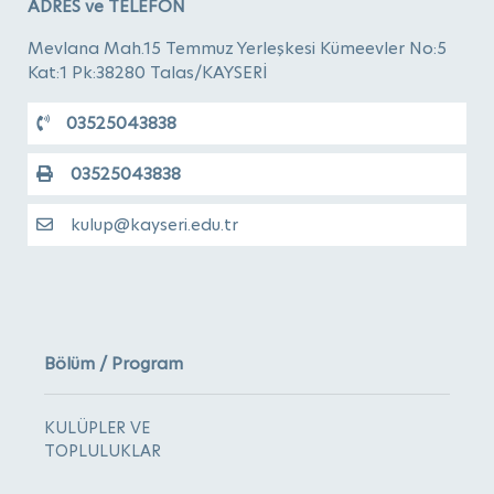
ADRES ve TELEFON
Mevlana Mah.15 Temmuz Yerleşkesi Kümeevler No:5
Kat:1 Pk:38280 Talas/KAYSERİ
03525043838
03525043838
kulup@kayseri.edu.tr
Bölüm / Program
KULÜPLER VE
TOPLULUKLAR