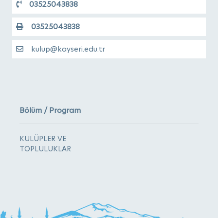
03525043838
03525043838
kulup@kayseri.edu.tr
Bölüm / Program
KULÜPLER VE
TOPLULUKLAR