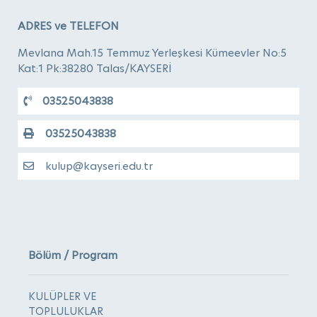
ADRES ve TELEFON
Mevlana Mah.15 Temmuz Yerleşkesi Kümeevler No:5
Kat:1 Pk:38280 Talas/KAYSERİ
03525043838
03525043838
kulup@kayseri.edu.tr
Bölüm / Program
KULÜPLER VE
TOPLULUKLAR