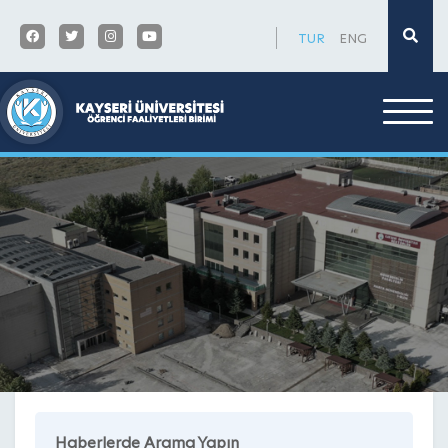
×
TUR
ENG
Haberlerde Arama Yapın